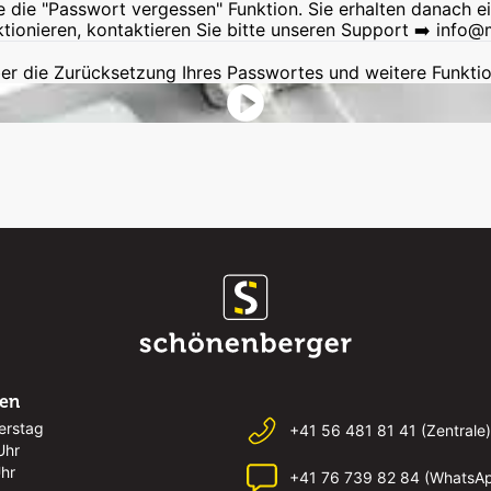
e die "Passwort vergessen" Funktion. Sie erhalten danach e
ktionieren, kontaktieren Sie bitte unseren Support ➡️
info@
er die Zurücksetzung Ihres Passwortes und weitere Funkt
ten
erstag
+41 56 481 81 41 (Zentrale)
Uhr
Uhr
+41 76 739 82 84 (WhatsA