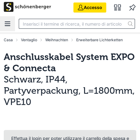
Vai al contenuto principale
Accesso
Casa
Ventaglio
Weihnachten
Erweiterbare Lichterketten
Anschlusskabel System EXPO
& Connecta
Schwarz, IP44,
Partyverpackung, L=1800mm,
VPE10
Effettua il login per poter utilizzare il carrello della spesa e