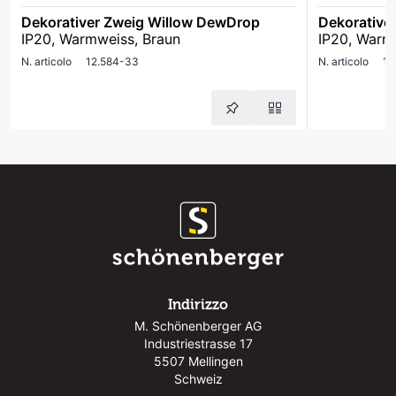
Dekorativer Zweig Willow DewDrop
Dekorative
IP20, Warmweiss, Braun
IP20, Warm
N. articolo
12.584-33
N. articolo
12
Indirizzo
M. Schönenberger AG
Industriestrasse 17
5507 Mellingen
Schweiz