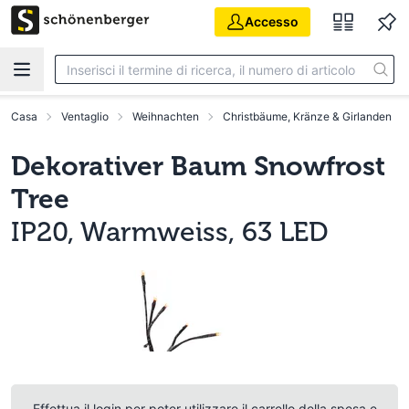
Vai al contenuto principale
Accesso
Casa
Ventaglio
Weihnachten
Christbäume, Kränze & Girlanden
Dekorativer Baum Snowfrost
Tree
IP20, Warmweiss, 63 LED
Effettua il login per poter utilizzare il carrello della spesa e