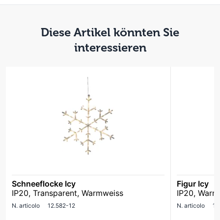
Diese Artikel könnten Sie
interessieren
Schneeflocke Icy
Figur Icy
IP20, Transparent, Warmweiss
IP20, Warm
N. articolo
12.582-12
N. articolo
12