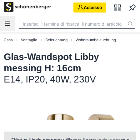
Vai al contenuto principale
Accesso
Casa
Ventaglio
Beleuchtung
Wohnraumbeleuchtung
Glas-Wandspot Libby
messing H: 16cm
E14, IP20, 40W, 230V
Effettua il login per poter utilizzare il carrello della spesa e