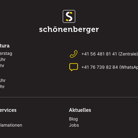
rtura
erstag
+41 56 481 81 41 (Zentrale)
Uhr
Uhr
+41 76 739 82 84 (WhatsA
Uhr
Uhr
ervices
Aktuelles
Blog
klamationen
Jobs