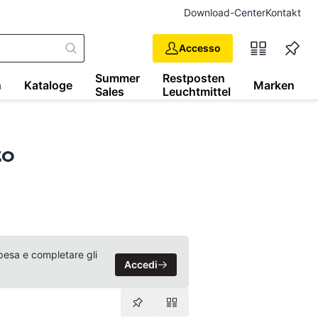
Download-Center
Kontakt
Accesso
Summer
Restposten
n
Kataloge
Marken
Sales
Leuchtmittel
zo
 spesa e completare gli
Accedi