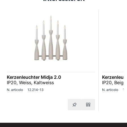
Kerzenleuchter Midja 2.0
Kerzenleuch
IP20, Weiss, Kaltweiss
IP20, Beige
N. articolo
12.214-13
N. articolo
12