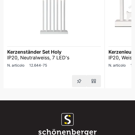
Kerzenständer Set Holy
Kerzenleuc
IP20, Neutralweiss, 7 LED's
IP20, Weiss
N. articolo
12.644-75
N. articolo
12