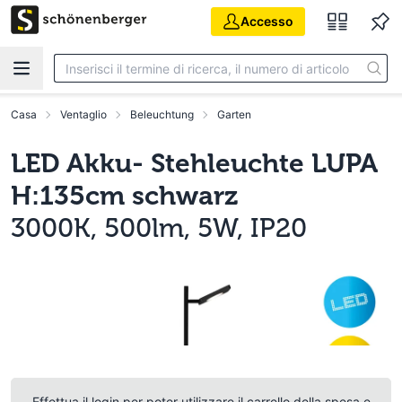
Vai al contenuto principale
Accesso
Casa
Ventaglio
Beleuchtung
Garten
LED Akku- Stehleuchte LUPA
H:135cm schwarz
3000K, 500lm, 5W, IP20
Effettua il login per poter utilizzare il carrello della spesa e