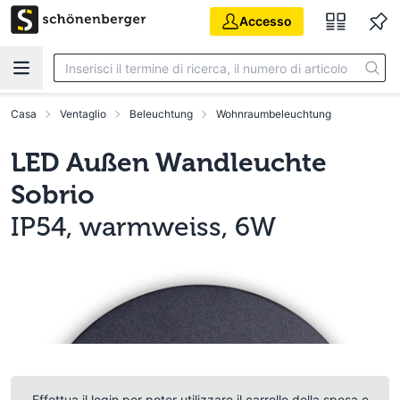
Vai al contenuto principale
Accesso
Casa
Ventaglio
Beleuchtung
Wohnraumbeleuchtung
LED Außen Wandleuchte
Sobrio
IP54, warmweiss, 6W
Effettua il login per poter utilizzare il carrello della spesa e