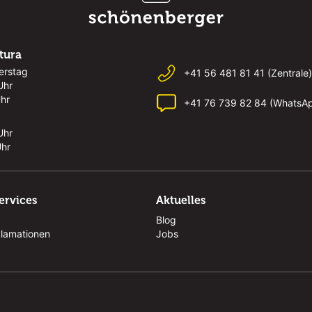
rtura
erstag
+41 56 481 81 41 (Zentrale)
Uhr
Uhr
+41 76 739 82 84 (WhatsA
Uhr
Uhr
ervices
Aktuelles
Blog
klamationen
Jobs