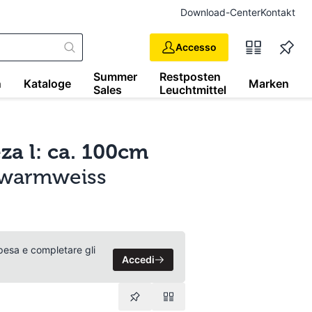
Download-Center
Kontakt
Accesso
Summer
Restposten
n
Kataloge
Marken
Sales
Leuchtmittel
za l: ca. 100cm
, warmweiss
 spesa e completare gli
Accedi