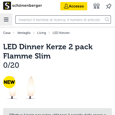
Vai al contenuto principale
Accesso
Casa
Ventaglio
Living
LED Kerzen
LED Dinner Kerze 2 pack
Flamme Slim
0/20
Effettua il login per poter utilizzare il carrello della spesa e