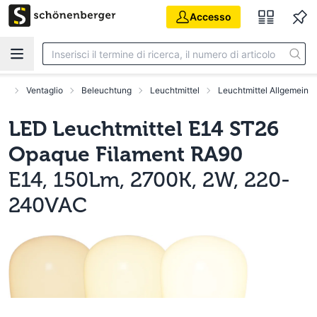
Vai al contenuto principale
Accesso
sa
Ventaglio
Beleuchtung
Leuchtmittel
Leuchtmittel Allgemein
LED Leuchtmittel E14 ST26
Opaque Filament RA90
E14, 150Lm, 2700K, 2W, 220-
240VAC