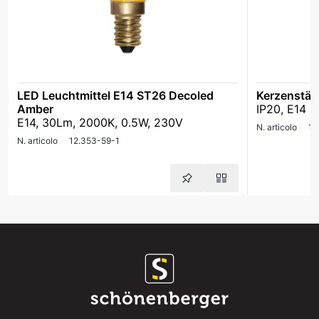
LED Leuchtmittel E14 ST26 Decoled
Kerzenstän
Amber
IP20, E14
E14, 30Lm, 2000K, 0.5W, 230V
N. articolo
12
N. articolo
12.353-59-1