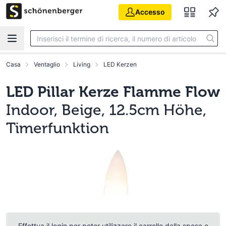
Vai al contenuto principale
Accesso
Casa
Ventaglio
Living
LED Kerzen
LED Pillar Kerze Flamme Flow
Indoor, Beige, 12.5cm Höhe,
Timerfunktion
Effettua il login per poter utilizzare il carrello della spesa e