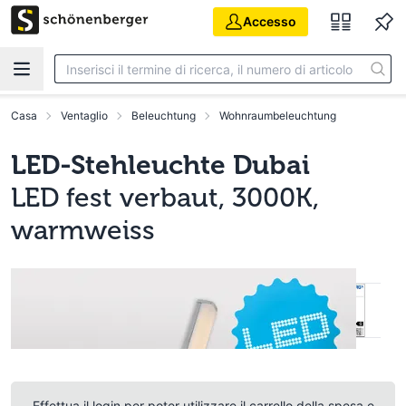
Vai al contenuto principale
Accesso
Casa
Ventaglio
Beleuchtung
Wohnraumbeleuchtung
LED-Stehleuchte Dubai
LED fest verbaut, 3000K,
warmweiss
Effettua il login per poter utilizzare il carrello della spesa e