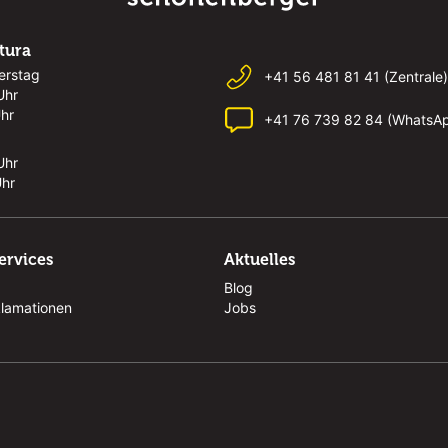
rtura
erstag
+41 56 481 81 41 (Zentrale)
Uhr
Uhr
+41 76 739 82 84 (WhatsA
Uhr
Uhr
ervices
Aktuelles
Blog
klamationen
Jobs