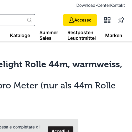
Download-Center
Kontakt
Accesso
Summer
Restposten
n
Kataloge
Marken
Sales
Leuchtmittel
elight Rolle 44m, warmweiss,
pro Meter (nur als 44m Rolle
 spesa e completare gli
Accedi