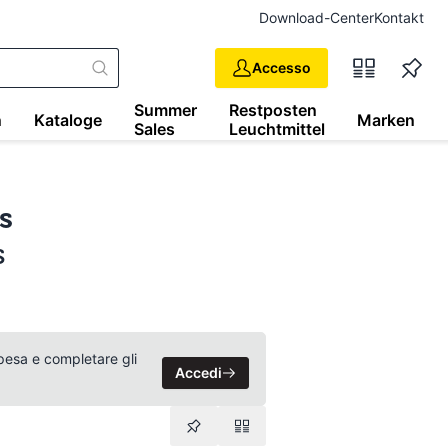
Download-Center
Kontakt
Accesso
Summer
Restposten
n
Kataloge
Marken
Sales
Leuchtmittel
s
s
 spesa e completare gli
Accedi