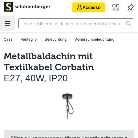
Vai al contenuto principale
Accesso
Casa
Ventaglio
Beleuchtung
Wohnraumbeleuchtung
Metallbaldachin mit
Textilkabel Corbatin
E27, 40W, IP20
Effettua il login per poter utilizzare il carrello della spesa e