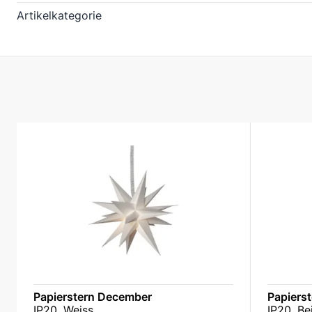
Artikelkategorie
Papierstern December
Papiers
IP20, Weiss
IP20, Be