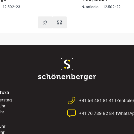
12.502-23
N. articolo
12.502-22
rtura
erstag
+41 56 481 81 41 (Zentrale)
Uhr
Uhr
+41 76 739 82 84 (WhatsA
Uhr
Uhr