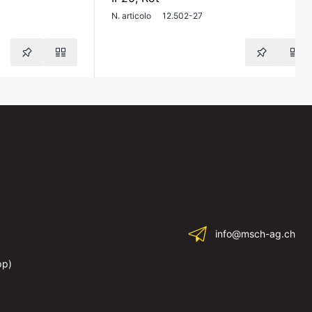
N. articolo
12.502-27
info@msch-ag.ch
pp)