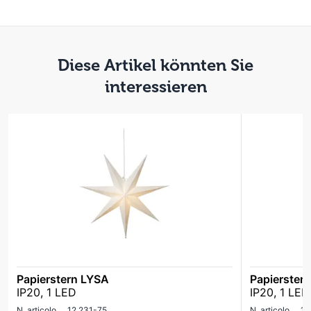
Diese Artikel könnten Sie
interessieren
Papierstern LYSA
Papierster
IP20, 1 LED
IP20, 1 LED
N. articolo
12.231-75
N. articolo
12