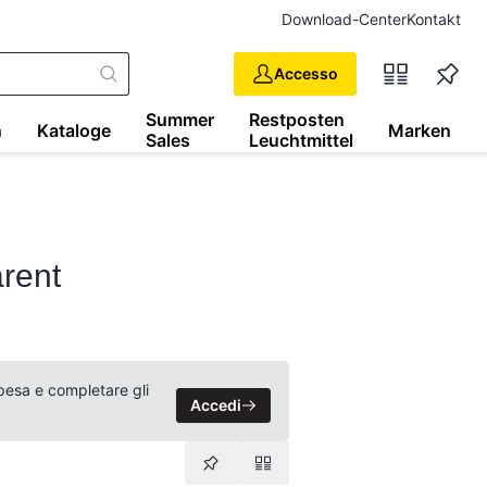
Download-Center
Kontakt
Accesso
Summer
Restposten
n
Kataloge
Marken
Sales
Leuchtmittel
rent
 spesa e completare gli
Accedi