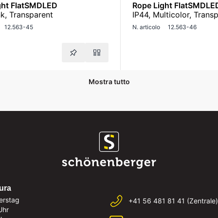
ght FlatSMDLED
Rope Light FlatSMDLE
nk, Transparent
IP44, Multicolor, Trans
12.563-45
N. articolo
12.563-46
Mostra tutto
tura
erstag
+41 56 481 81 41 (Zentrale)
Uhr