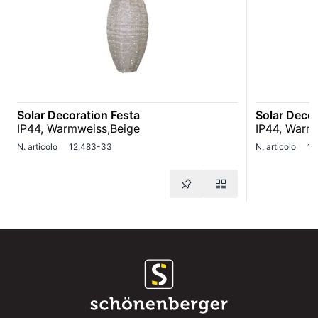
Solar Decoration Festa
Solar Decor
IP44, Warmweiss,Beige
IP44, Warm
N. articolo
12.483-33
N. articolo
12