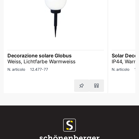
Decorazione solare Globus
Solar Deco
Weiss, Lichtfarbe Warmweiss
IP44, Warm
N. articolo
12.477-77
N. articolo
12