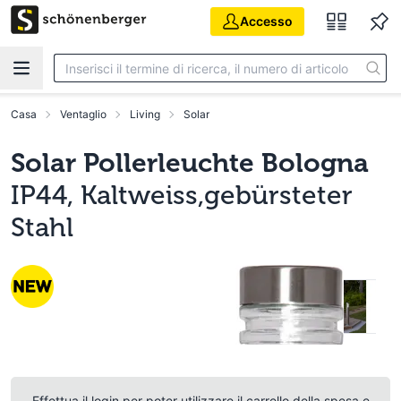
Vai al contenuto principale
Accesso
Casa
Ventaglio
Living
Solar
Solar Pollerleuchte Bologna
IP44, Kaltweiss,gebürsteter
Stahl
Effettua il login per poter utilizzare il carrello della spesa e