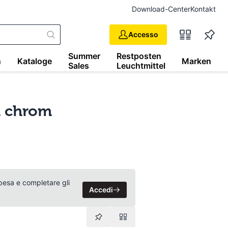
Download-Center
Kontakt
Accesso
Summer
Restposten
n
Kataloge
Marken
Sales
Leuchtmittel
n chrom
 spesa e completare gli
Accedi