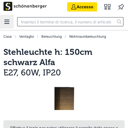
Vai al contenuto principale
Accesso
Casa
Ventaglio
Beleuchtung
Wohnraumbeleuchtung
Stehleuchte h: 150cm
schwarz Alfa
E27, 60W, IP20
Effettua il login per poter utilizzare il carrello della spesa e