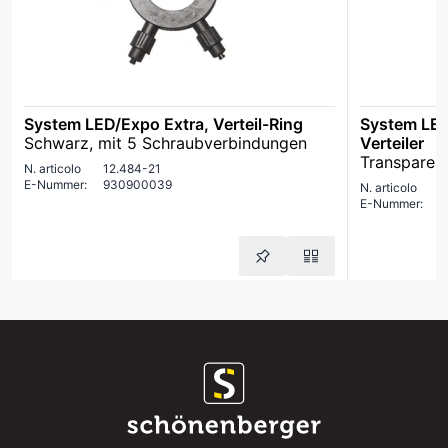
System LED/Expo Extra, Verteil-Ring
System LED
Schwarz, mit 5 Schraubverbindungen
Verteiler
Transparen
N. articolo
12.484-21
E-Nummer:
930900039
N. articolo
1
E-Nummer:
9