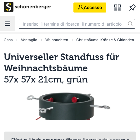
Vai al contenuto principale
Accesso
Casa
Ventaglio
Weihnachten
Christbäume, Kränze & Girlanden
Universeller Standfuss für
Weihnachtsbäume
57x 57x 21cm, grün
Effettua il login per poter utilizzare il carrello della spesa e