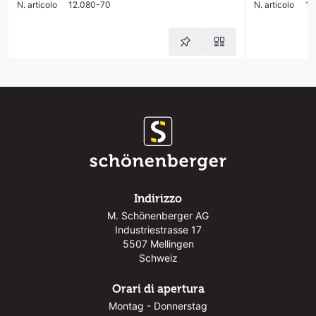
N. articolo
12.080-70
N. articolo
12
Indirizzo
M. Schönenberger AG
Industriestrasse 17
5507 Mellingen
Schweiz
Orari di apertura
Montag - Donnerstag