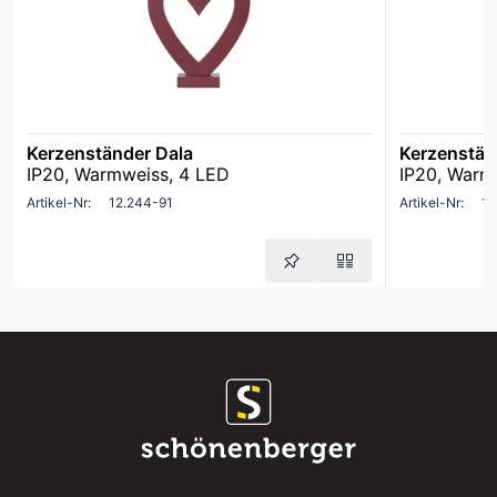
Kerzenständer Dala
Kerzenstän
IP20, Warmweiss, 4 LED
IP20, Warm
Artikel-Nr:
12.244-91
Artikel-Nr:
12