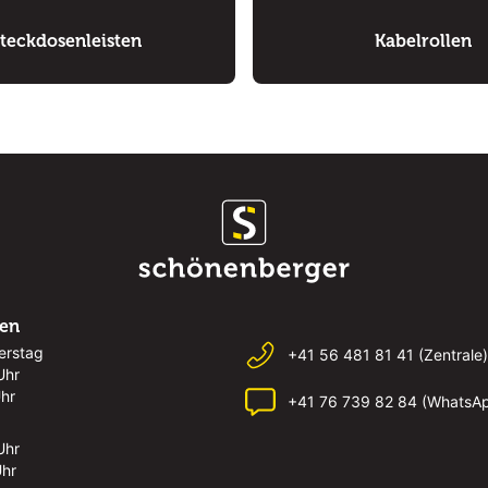
teckdosenleisten
Kabelrollen
ten
erstag
+41 56 481 81 41 (Zentrale)
Uhr
Uhr
+41 76 739 82 84 (WhatsA
Uhr
Uhr