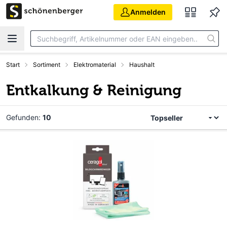
Zum Hauptinhalt springen
Anmelden
Start
Sortiment
Elektromaterial
Haushalt
Entkalkung & Reinigung
Gefunden:
10