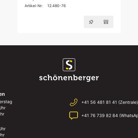
Artikel-Nr:
12.480-76
en
erstag
+41 56 481 81 41 (Zentrale)
Uhr
Uhr
+41 76 739 82 84 (WhatsA
Uhr
Uhr