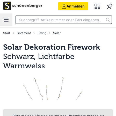
Zum Hauptinhalt springen
Anmelden
Start
Sortiment
Living
Solar
Solar Dekoration Firework
Schwarz, Lichtfarbe
Warmweiss
Bitte melden Sie sich an um den Warenkorb nutzen zu