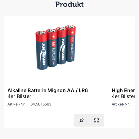
Produkt
Alkaline Batterie Mignon AA / LR6
High Energ
4er Blister
4er Blister
Artikel-Nr:
64.5015563
Artikel-Nr:
63