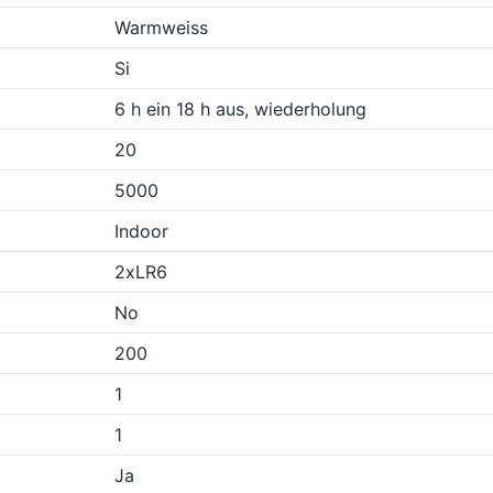
Warmweiss
Si
6 h ein 18 h aus, wiederholung
20
5000
Indoor
2xLR6
No
200
1
1
Ja