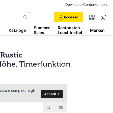
Download-Center
Kontakt
Accesso
Summer
Restposten
n
Kataloge
Marken
Sales
Leuchtmittel
 Rustic
 Höhe, Timerfunktion
 spesa e completare gli
Accedi