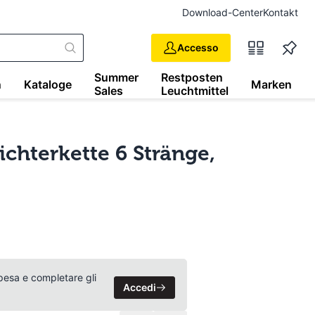
Download-Center
Kontakt
Accesso
Summer
Restposten
n
Kataloge
Marken
Sales
Leuchtmittel
chterkette 6 Stränge,
 spesa e completare gli
Accedi