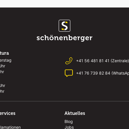
rtura
erstag
+41 56 481 81 41 (Zentrale)
Uhr
Uhr
+41 76 739 82 84 (WhatsA
Uhr
Uhr
ervices
Aktuelles
Blog
klamationen
Jobs