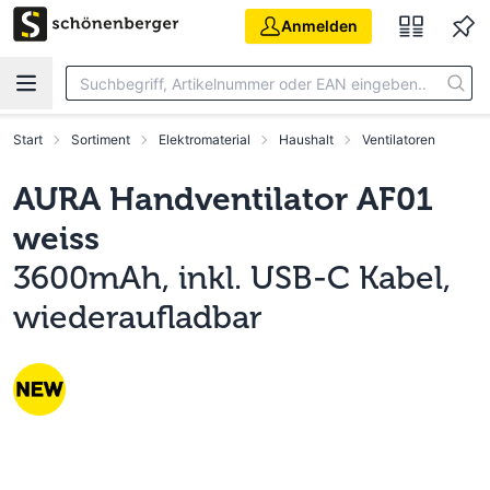
Zum Hauptinhalt springen
Anmelden
Start
Sortiment
Elektromaterial
Haushalt
Ventilatoren
AURA Handventilator AF01
weiss
3600mAh, inkl. USB-C Kabel,
wiederaufladbar