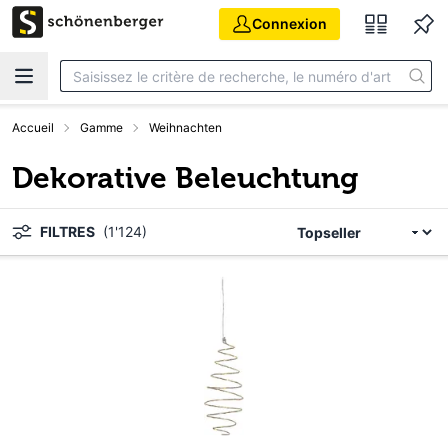
Aller au contenu principal
Connexion
Accueil
Gamme
Weihnachten
Dekorative Beleuchtung
FILTRES
(1'124)