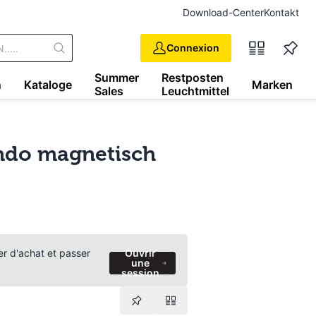
Download-Center
Kontakt
Connexion
Summer
Restposten
n
Kataloge
Marken
Sales
Leuchtmittel
ndo magnetisch
ier d'achat et passer
Ouvrir
une
session