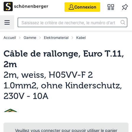
Aller au contenu principal
Connexion
Accueil
Gamme
Elektromaterial
Kabel
Câble de rallonge, Euro T.11,
2m
2m, weiss, H05VV-F 2
1.0mm2, ohne Kinderschutz,
230V - 10A
Veuillez vous connecter pour pouvoir utiliser le panier