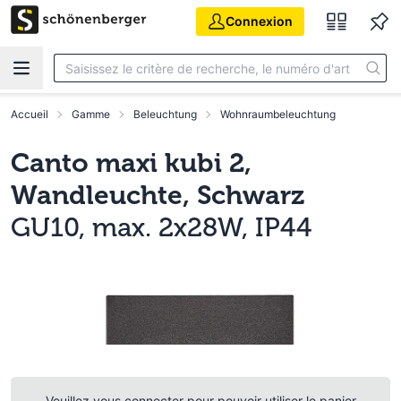
Aller au contenu principal
Connexion
Accueil
Gamme
Beleuchtung
Wohnraumbeleuchtung
Canto maxi kubi 2,
Wandleuchte, Schwarz
GU10, max. 2x28W, IP44
Veuillez vous connecter pour pouvoir utiliser le panier