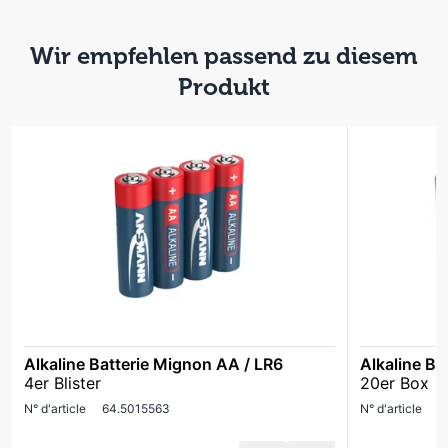
Wir empfehlen passend zu diesem
Produkt
Alkaline Batterie Mignon AA / LR6
Alkaline Ba
4er Blister
20er Box
N° d'article
64.5015563
N° d'article
6