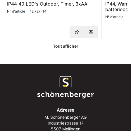
IP44 40 LED's Outdoor, Timer, 3xAA
IP44, Warm
batteriebet
N° d'article
12.727-14
N° d'article
1
Tout afficher
Adresse
M. Schönenberger AG
Industriestrasse 17
5507 Mellingen