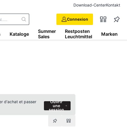
Download-Center
Kontakt
Connexion
Summer
Restposten
n
Kataloge
Marken
Sales
Leuchtmittel
ier d'achat et passer
Ouvrir
une
session