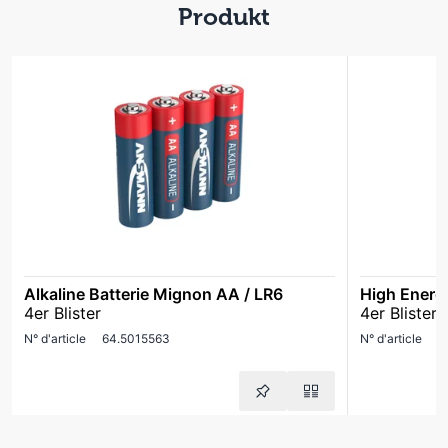
Produkt
Alkaline Batterie Mignon AA / LR6
High Energ
4er Blister
4er Blister
N° d'article
64.5015563
N° d'article
6