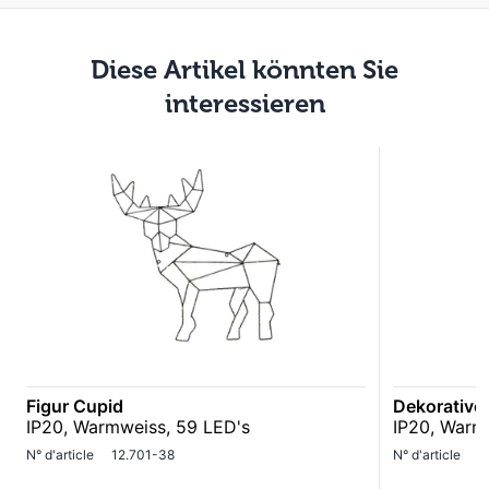
Diese Artikel könnten Sie
interessieren
Figur Cupid
Dekorative
IP20, Warmweiss, 59 LED's
IP20, Warm
N° d'article
12.701-38
N° d'article
1