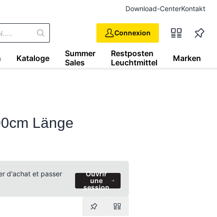
Download-Center
Kontakt
Connexion
Summer
Restposten
n
Kataloge
Marken
Sales
Leuchtmittel
00cm Länge
ier d'achat et passer
Ouvrir
une
session