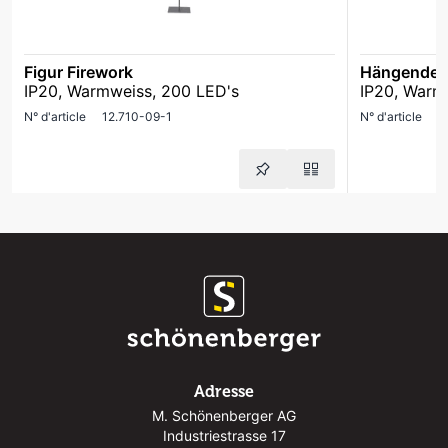
Figur Firework
Hängende D
IP20, Warmweiss, 200 LED's
IP20, Warmw
N° d'article
12.710-09-1
N° d'article
1
Adresse
M. Schönenberger AG
Industriestrasse 17