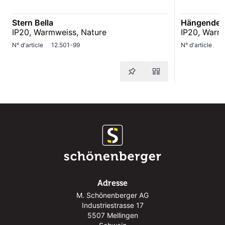
Stern Bella
Hängende 
IP20, Warmweiss, Nature
IP20, Warm
N° d'article
12.501-99
N° d'article
1
Adresse
M. Schönenberger AG
Industriestrasse 17
5507 Mellingen