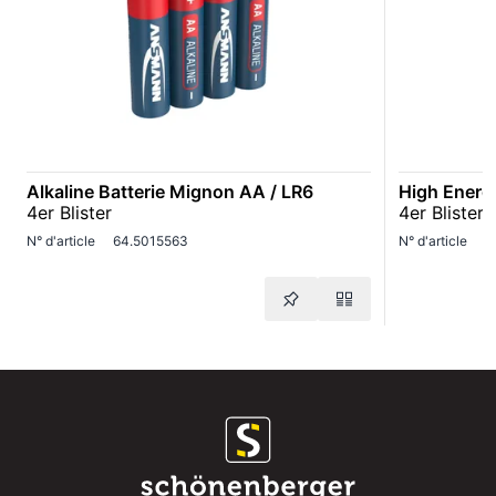
Alkaline Batterie Mignon AA / LR6
High Energ
4er Blister
4er Blister
N° d'article
64.5015563
N° d'article
6