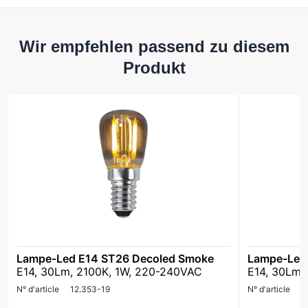
Wir empfehlen passend zu diesem
Produkt
Lampe-Led E14 ST26 Decoled Smoke
Lampe-Led
E14, 30Lm, 2100K, 1W, 220-240VAC
E14, 30Lm,
N° d'article
12.353-19
N° d'article
1