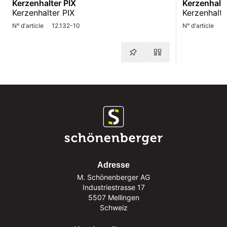
Kerzenhalter PIX
Kerzenhalte
Kerzenhalter PIX
Kerzenhalte
N° d'article
12.132-10
N° d'article
1
Adresse
M. Schönenberger AG
Industriestrasse 17
5507 Mellingen
Schweiz