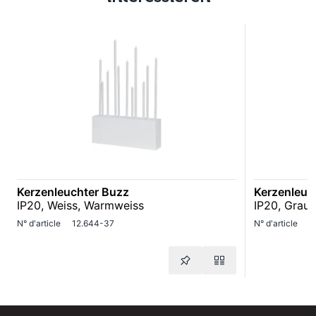
Kerzenleuchter Buzz
Kerzenleuc
IP20, Weiss, Warmweiss
IP20, Grau
N° d'article
12.644-37
N° d'article
1